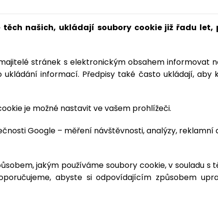
těch našich, ukládají soubory cookie již řadu let,
majitelé stránek s elektronickým obsahem informovat ná
o ukládání informací. Předpisy také často ukládají, aby 
okie je možné nastavit ve vašem prohlížeči.
nosti Google – měření návštěvnosti, analýzy, reklamní a 
působem, jakým používáme soubory cookie, v souladu s t
oporučujeme, abyste si odpovídajícím způsobem upra