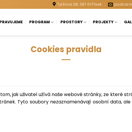
Tyršova 28, 397 01 Písek
podcaro
IPRAVUJEME
PROGRAM
PROSTORY
PROJEKTY
GAL
Cookies pravidla
 tom, jak uživatel užívá naše webové stránky, ze které str
tránek. Tyto soubory nezaznamenávají osobní data, ale 