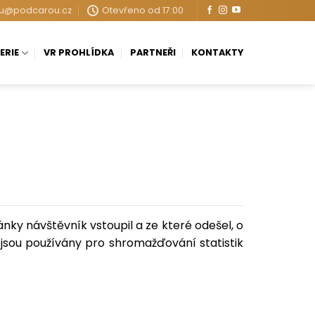
u@podcarou.cz
Otevřeno od 17:00
ERIE
VR PROHLÍDKA
PARTNEŘI
KONTAKTY
ánky návštěvník vstoupil a ze které odešel, o
jsou používány pro shromažďování statistik