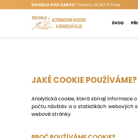
Přeskočit
DIVADLO POD ČAROU
| Tyršova 28 397 01 Písek
na
obsah
ÚVOD
PŘ
JAKÉ COOKIE POUŽÍVÁME?
Analytická cookie, která sbírají informace o
počtu návštěv a o statistikách webových s
webové stránky.
PROČ POUŽÍVÁME COOKIE?