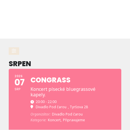
SRPEN
2026
CONGRASS
07
Koncert písecké bluegrassové
SRP
kapely.
20:00 - 22:00
Divadlo Pod čarou
, Tyršova 28
Organizátor:
Divadlo Pod čarou
Kategorie:
Koncert,
Připravujeme