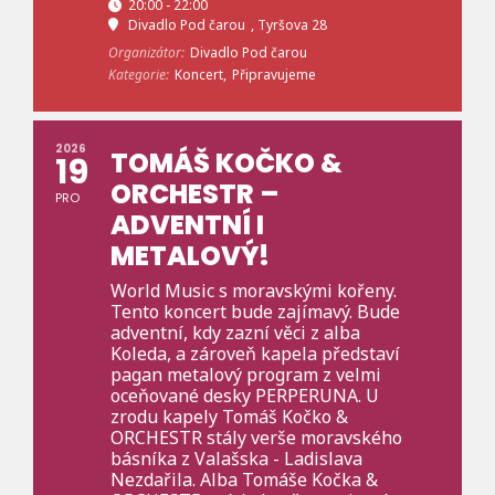
20:00 - 22:00
Divadlo Pod čarou
, Tyršova 28
Organizátor:
Divadlo Pod čarou
Kategorie:
Koncert,
Připravujeme
2026
TOMÁŠ KOČKO &
19
ORCHESTR –
PRO
ADVENTNÍ I
METALOVÝ!
World Music s moravskými kořeny.
Tento koncert bude zajímavý. Bude
adventní, kdy zazní věci z alba
Koleda, a zároveň kapela představí
pagan metalový program z velmi
oceňované desky PERPERUNA. U
zrodu kapely Tomáš Kočko &
ORCHESTR stály verše moravského
básníka z Valašska - Ladislava
Nezdařila. Alba Tomáše Kočka &