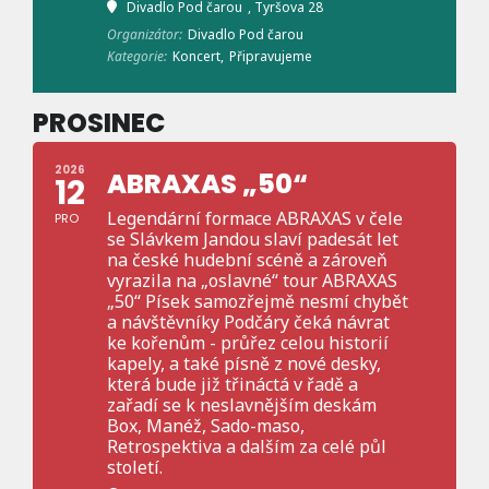
Divadlo Pod čarou
, Tyršova 28
Organizátor:
Divadlo Pod čarou
Kategorie:
Koncert,
Připravujeme
PROSINEC
2026
ABRAXAS „50“
12
Legendární formace ABRAXAS v čele
PRO
se Slávkem Jandou slaví padesát let
na české hudební scéně a zároveň
vyrazila na „oslavné“ tour ABRAXAS
„50“ Písek samozřejmě nesmí chybět
a návštěvníky Podčáry čeká návrat
ke kořenům - průřez celou historií
kapely, a také písně z nové desky,
která bude již třináctá v řadě a
zařadí se k neslavnějším deskám
Box, Manéž, Sado-maso,
Retrospektiva a dalším za celé půl
století.