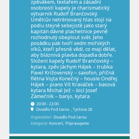
zpěvákem, textařem a zásadní
osobností kapely je charismatický
výtvarník Rudolf Brančovský.
Umělcův netrénovaný hlas stojí na
podiu stejně sebejistě jako starý
kapitán dávné plachetnice pevně
rozhodnutý obeplout svět. Jeho
posádku pak tvoří sedm mořských
vlků, kteří přesně vědí, co mají dělat,
aby bláznivá plavba dopadla dobře.
Složení kapely Rudolf Brančovský –
kytara, zpěv Jáchym Hájek – trubka
Pavel Križovenský – saxofon, příčná
flétna Vojta Konečný – housle Ondřej
Hájek – piano Vít Kraváček – basová
kytara Michal Jež – bicí Josef
Zámečník – banjo, kytara
20:00 - 22:00
Divadlo Pod čarou
, Tyršova 28
Organizátor:
Divadlo Pod čarou
Kategorie:
Koncert,
Připravujeme