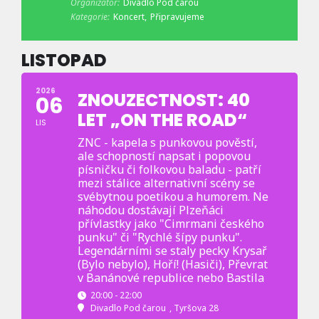
Organizátor:
Divadlo Pod čarou
Kategorie:
Koncert,
Připravujeme
LISTOPAD
2026
ZNOUZECTNOST: 40
06
LET „ON THE ROAD“
LIS
ZNC - kapela s punkovou pověstí,
ale schopností napsat i popovou
písničku či folkovou baladu - patří
mezi stálice alternativní scény se
svébytnou poetikou a humorem. Ne
náhodou dostávají Plzeňáci
přívlastky jako "Cimrmani českého
punku" či "Rychlé šípy punku".
Legendárními se staly pecky Krysař
(Bylo nebylo), Hoří! (Hasiči), Převrat
v Banánové republice nebo Bastila
20:00 - 22:00
Divadlo Pod čarou
, Tyršova 28