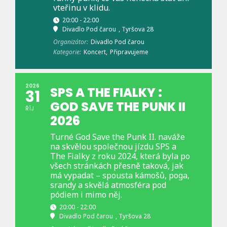
vteřinu v klidu.
20:00 - 22:00
Divadlo Pod čarou
, Tyršova 28
Organizátor:
Divadlo Pod čarou
Kategorie:
Koncert,
Připravujeme
2026
SPS A THE FIALKY :
31
GOD SAVE THE PUNK II
ŘÍJ
2026
Turné God Save the Punk II. naváže
na skvělou společnou jízdu SPS a
The Fialky z roku 2024, která byla po
všech stránkách přesně taková, jak
má vypadat – spousta kámošů, poga,
srandy a skvělá atmosféra pod
pódiem i mimo něj.
20:00 - 22:00
Divadlo Pod čarou
, Tyršova 28