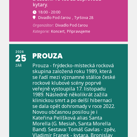
kytary.
18:00 - 20:00
Divadlo Pod čarou
, Tyršova 28
Organizátor:
Divadlo Pod čarou
Kategorie:
Koncert,
Připravujeme
2026
PROUZA
25
Prouza - frýdecko-místecká rocková
ZÁŘ
skupina založená roku 1989, která
se řadí mezi významné stálice české
rockové klubové scény poprvé
veřejně vystoupila 17. listopadu
1989. Následně několikrát zažila
klinickou smrt a po delší hibernaci
se dala opět dohromady v roce 2022.
Novou občasnou posilou je i
Kateřina Pelíšková alias Santa
Morella (G. Mesiah, Santa Morella
Band). Sestava: Tomáš Gavlas - zpěv,
Vladimír Franek - kytara, Bronislav