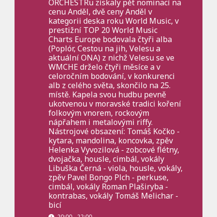
ORCHESTRu získaly pět nominací na
cenu Anděl, dvě ceny Anděl v
kategorii deska roku World Music, v
prestižní TOP 20 World Music
Charts Europe bodovala čtyři alba
(Poplór, Cestou na jih, Velesu a
aktuální ONA) z nichž Velesu se ve
WMCHE drželo čtyři měsíce a v
celoročním bodování, v konkurenci
alb z celého světa, skončilo na 25.
místě. Kapela svou hudbu pevně
ukotvenou v moravské tradici koření
folkovým vnorem, rockovým
nápřahem i metalovými riffy.
Nástrojové obsazení: Tomáš Kočko -
kytara, mandolina, koncovka, zpěv
Helenka Vyvozilová - zobcové flétny,
dvojačka, housle, cimbál, vokály
Libuška Černá - viola, housle, vokály,
zpěv Pavel Bongo Plch - perkuse,
cimbál, vokály Roman Plaširyba -
kontrabas, vokály Tomáš Melichar -
bicí
20:00 - 22:00