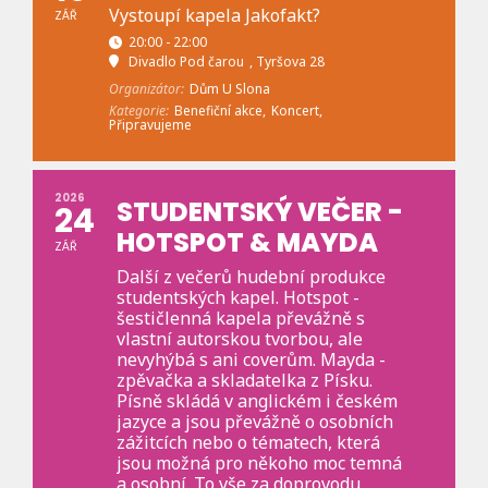
Vystoupí kapela Jakofakt?
ZÁŘ
20:00 - 22:00
Divadlo Pod čarou
, Tyršova 28
Organizátor:
Dům U Slona
Kategorie:
Benefiční akce,
Koncert,
Připravujeme
2026
STUDENTSKÝ VEČER -
24
HOTSPOT & MAYDA
ZÁŘ
Další z večerů hudební produkce
studentských kapel. Hotspot -
šestičlenná kapela převážně s
vlastní autorskou tvorbou, ale
nevyhýbá s ani coverům. Mayda -
zpěvačka a skladatelka z Písku.
Písně skládá v anglickém i českém
jazyce a jsou převážně o osobních
zážitcích nebo o tématech, která
jsou možná pro někoho moc temná
a osobní. To vše za doprovodu