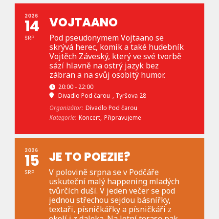
2026
VOJTAANO
14
Pod pseudonymem Vojtaano se
SRP
skrývá herec, komik a také hudebník
Vojtěch Záveský, který ve své tvorbě
sází hlavně na ostrý jazyk bez
zábran a na svůj osobitý humor.
20:00 - 22:00
Divadlo Pod čarou
, Tyršova 28
Organizátor:
Divadlo Pod čarou
Kategorie:
Koncert,
Připravujeme
2026
JE TO POEZIE?
15
V polovině srpna se v Podčáře
SRP
uskuteční malý happening mladých
tvůrčích duší. V jeden večer se pod
jednou střechou sejdou básnířky,
textaři, písničkářky a písničkáři z
okolí i z daleka. Na letní terase pak