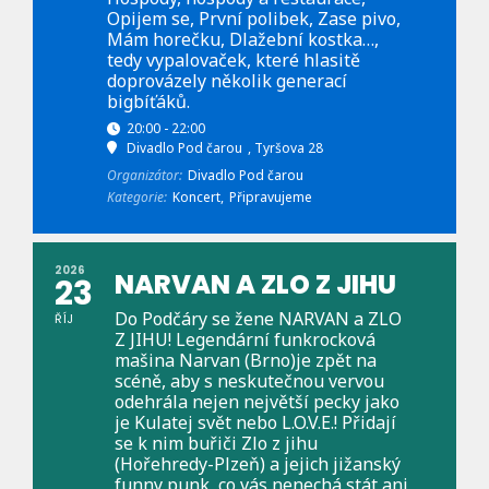
Opijem se, První polibek, Zase pivo,
Mám horečku, Dlažební kostka…,
tedy vypalovaček, které hlasitě
doprovázely několik generací
bigbíťáků.
20:00 - 22:00
Divadlo Pod čarou
, Tyršova 28
Organizátor:
Divadlo Pod čarou
Kategorie:
Koncert,
Připravujeme
2026
NARVAN A ZLO Z JIHU
23
Do Podčáry se žene NARVAN a ZLO
ŘÍJ
Z JIHU! Legendární funkrocková
mašina Narvan (Brno)je zpět na
scéně, aby s neskutečnou vervou
odehrála nejen největší pecky jako
je Kulatej svět nebo L.O.V.E.! Přidají
se k nim buřiči Zlo z jihu
(Hořehredy-Plzeň) a jejich jižanský
funny punk, co vás nenechá stát ani