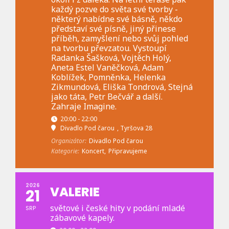
každý pozve do světa své tvorby -
některý nabídne své básně, někdo
představí své písně, jiný přinese
příběh, zamyšlení nebo svůj pohled
na tvorbu převzatou. Vystoupí
Radanka Šašková, Vojtěch Holý,
Aneta Estel Vaněčková, Adam
Koblížek, Pomněnka, Helenka
Zikmundová, Eliška Tondrová, Stejná
jako táta, Petr Bečvář a další.
Zahraje Imagine.
20:00 - 22:00
Divadlo Pod čarou
, Tyršova 28
Organizátor:
Divadlo Pod čarou
Kategorie:
Koncert,
Připravujeme
2026
VALERIE
21
světové i české hity v podání mladé
SRP
zábavové kapely.