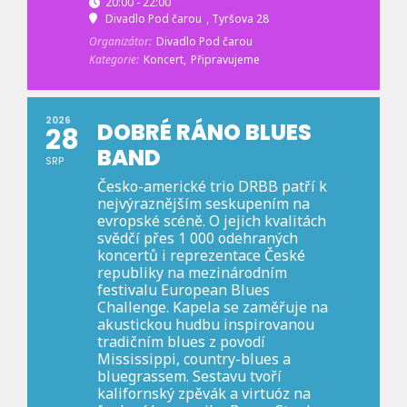
20:00 - 22:00
Divadlo Pod čarou
, Tyršova 28
Organizátor:
Divadlo Pod čarou
Kategorie:
Koncert,
Připravujeme
2026
DOBRÉ RÁNO BLUES
28
BAND
SRP
Česko-americké trio DRBB patří k
nejvýraznějším seskupením na
evropské scéně. O jejich kvalitách
svědčí přes 1 000 odehraných
koncertů i reprezentace České
republiky na mezinárodním
festivalu European Blues
Challenge. Kapela se zaměřuje na
akustickou hudbu inspirovanou
tradičním blues z povodí
Mississippi, country-blues a
bluegrassem. Sestavu tvoří
kalifornský zpěvák a virtuóz na