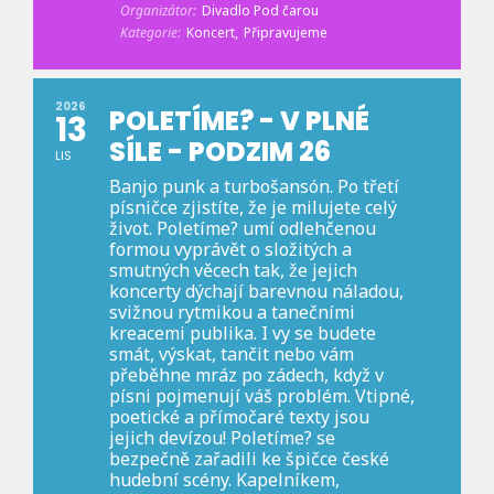
Organizátor:
Divadlo Pod čarou
Kategorie:
Koncert,
Připravujeme
2026
POLETÍME? - V PLNÉ
13
SÍLE - PODZIM 26
LIS
Banjo punk a turbošansón. Po třetí
písničce zjistíte, že je milujete celý
život. Poletíme? umí odlehčenou
formou vyprávět o složitých a
smutných věcech tak, že jejich
koncerty dýchají barevnou náladou,
svižnou rytmikou a tanečními
kreacemi publika. I vy se budete
smát, výskat, tančit nebo vám
přeběhne mráz po zádech, když v
písni pojmenují váš problém. Vtipné,
poetické a přímočaré texty jsou
jejich devízou! Poletíme? se
bezpečně zařadili ke špičce české
hudební scény. Kapelníkem,