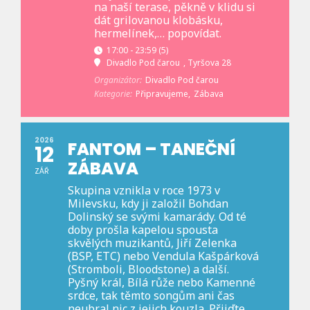
na naší terase, pěkně v klidu si
dát grilovanou klobásku,
hermelínek,… popovídat.
17:00 - 23:59
(5)
Divadlo Pod čarou
, Tyršova 28
Organizátor:
Divadlo Pod čarou
Kategorie:
Připravujeme,
Zábava
2026
FANTOM – TANEČNÍ
12
ZÁBAVA
ZÁŘ
Skupina vznikla v roce 1973 v
Milevsku, kdy ji založil Bohdan
Dolinský se svými kamarády. Od té
doby prošla kapelou spousta
skvělých muzikantů, Jiří Zelenka
(BSP, ETC) nebo Vendula Kašpárková
(Stromboli, Bloodstone) a další.
Pyšný král, Bílá růže nebo Kamenné
srdce, tak těmto songům ani čas
neubral nic z jejich kouzla. Přijďte