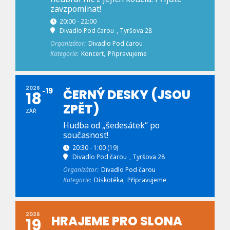
zavzpomínat!
20:00 - 22:00
Divadlo Pod čarou
, Tyršova 28
Organizátor:
Divadlo Pod čarou
Kategorie:
Koncert,
Připravujeme
2026
19
ČERNÝ DESKY (JSOU
18
ZPĚT)
ZÁŘ
Hudba od „šedesátek“ po
současnost!
20:30 - 1:00
(19)
Divadlo Pod čarou
, Tyršova 28
Organizátor:
Divadlo Pod čarou
Kategorie:
Diskotéka,
Připravujeme
2026
HRAJEME PRO SLONA
19