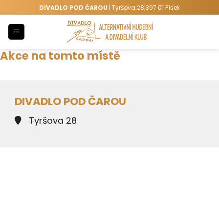
Přeskočit
DIVADLO POD ČAROU
| Tyršova 28 397 01 Písek
na
obsah
Akce na tomto místě
DIVADLO POD ČAROU
Tyršova 28