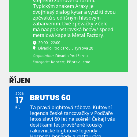
stejného žánrového ražení.
Typickým znakem Araxy je
dvojhlasý dialog kytar a využití dvou
zpěváků s odlišným hlasovým
zabarvením. Dvě zpěvačky v čele
má naopak ostravská heavy/ speed-
metalová kapela Metal Factory.
20:00 - 22:00
Divadlo Pod čarou
, Tyršova 28
Organizátor:
Divadlo Pod čarou
Kategorie:
Koncert,
Připravujeme
ŘÍJEN
2026
BRUTUS 60
17
Ta pravá bigbítová zábava. Kultovní
ŘÍJ
legenda české tancovačky v Podčáře
letos slaví 60 let na scéně!! Čekají vás
desítkami let prověřené kousky
rakovnické bigbítové legendy -
Hospody, hospody a restaurace,