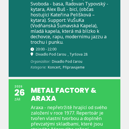
Svoboda - basa, Radovan Typovský -
kytara, Alex Buš - bicí, (občas
hostující Kateřina Pelíšková –
kytara). Support: VuŠuKa
(Vodňanská Šumavská Kapela),
mladá kapela, která má blízko k
dechovce, rapu, modernímu jazzu a
trochu i punku.
20:00 - 22:00
Divadlo Pod čarou
, Tyršova 28
Organizátor:
Divadlo Pod čarou
Kategorie:
Koncert,
Připravujeme
2026
METAL FACTORY &
26
ARAXA
ZÁŘ
Araxa - nepřetržitě hrající od svého
založení v roce 1977. Repertoár je
tvořen vlastní tvorbou a doplněn
převzatými skladbami, které jsou