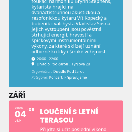
foukací harmoniku Brynn Stephens,
kytarista hrající na
dvanáctistrunnou akustickou a
rezofonickou kytaru Vít Kopecký a
bubeník i valchysta Vladislav Sosna.
Jejich vystoupení jsou pověstná
strhující energií, hravostí a
špičkovými instrumentálními
výkony, za které sklízejí uznání
odborné kritiky i široké veřejnost.
20:00 - 22:00
Divadlo Pod čarou
, Tyršova 28
Organizátor:
Divadlo Pod čarou
Kategorie:
Koncert,
Připravujeme
ZÁŘÍ
2026
05
LOUČENÍ S LETNÍ
04
TERASOU
ZÁŘ
Přijďte si užít poslední víkend