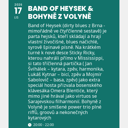
2026
BAND OF HEYSEK &
17
BOHYNĚ Z VOLYNĚ
LIS
Band of Heysek (dirty blues z Brna -
mimořádně ve čtyřčlenné sestavě) je
parta hejsků, kteří skládají a hrají
vlastní živočišné, blues načichlé,
syrově špinavé písně. Na krátkém
turné k nové desce Sticky Ricky,
kterou nahráli přímo v Mississippi,
si tato tříčlenná partička ( Jan
Švihálek – kytara, zpěv, harmonika,
Lukáš Kytnar – bicí, zpěv a Mojmír
Sabolovič – basa, zpěv) jako extra
speciál hosta přizvala bosenského
klávesáka Omera Blentiće, který
mimo jiné hrával jako virtuos se
Sarajevskou filharmonií. Bohyně z
Volyně je smíšené power trio plné
riffů, groovů a nekonečných
kytarových
20:00 - 22:00