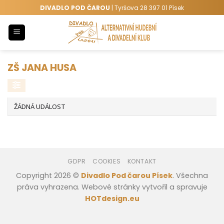
Přeskočit
DIVADLO POD ČAROU
| Tyršova 28 397 01 Písek
na
obsah
ZŠ JANA HUSA
ŽÁDNÁ UDÁLOST
GDPR
COOKIES
KONTAKT
Copyright 2026 ©
Divadlo Pod čarou Písek
. Všechna
práva vyhrazena. Webové stránky vytvořil a spravuje
HOTdesign.eu