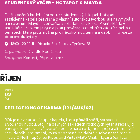
STUDENTSKÝ VEČER - HOTSPOT & MAYDA
Další z večerů hudební produkce studentských kapel. Hotspot -
šestičlenná kapela převážně s vlastní autorskou tvorbou, ale nevyhýbá s
ani coverům. Mayda - zpěvačka a skladatelka z Písku. Písně skládá v
anglickém i českém jazyce a jsou převážně o osobních zážitcích nebo o
tématech, která jsou možná pro někoho moc temná a osobní. To vše za
doprovodu kytary.
18:00 - 20:00
Divadlo Pod čarou
, Tyršova 28
Organizátor:
Divadlo Pod čarou
Kategorie:
Koncert,
Připravujeme
ŘÍJEN
2026
02
ŘÍJ
REFLECTIONS OF KARMA (IRL/AUS/CZ)
ROK je mezinárodní super kapela, která přináší svěží, syrovou a
živočišnou hudbu. Stojí na pevných základech rockových kytar a rebelující
energie. Kapela ve své tvorbě spojuje hard rock, indie, pop a alternativní
rock do výbušné směsi, která připomíná, že dobrá hudba nezná hranic.
Travis O’Neill – zpěv (ex-Pipes and Pints) Maťo Mišík – kytara (ex-Tata