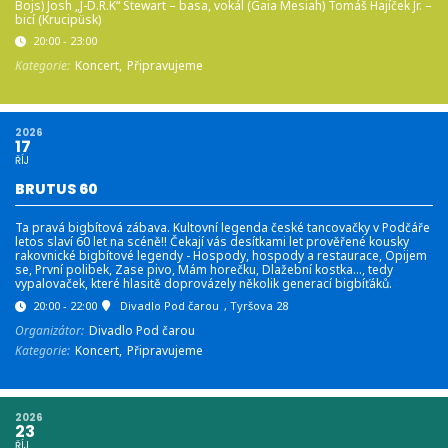
Bojs) Josh „J-D.R.K“ Stewart – basa, vokál (Gaia Mesiah) Tomáš Hajíček Jr. –
bicí (Krucipüsk)
20:00 - 23:00
Kategorie:
Koncert,
Připravujeme
2026
17
ŘÍJ
BRUTUS 60
Ta pravá bigbítová zábava. Kultovní legenda české tancovačky v Podčáře
letos slaví 60 let na scéně!! Čekají vás desítkami let prověřené kousky
rakovnické bigbítové legendy - Hospody, hospody a restaurace, Opijem
se, První polibek, Zase pivo, Mám horečku, Dlažební kostka…, tedy
vypalovaček, které hlasitě doprovázely několik generací bigbíťáků.
20:00 - 22:00
Divadlo Pod čarou
, Tyršova 28
Organizátor:
Divadlo Pod čarou
Kategorie:
Koncert,
Připravujeme
2026
23
ŘÍJ