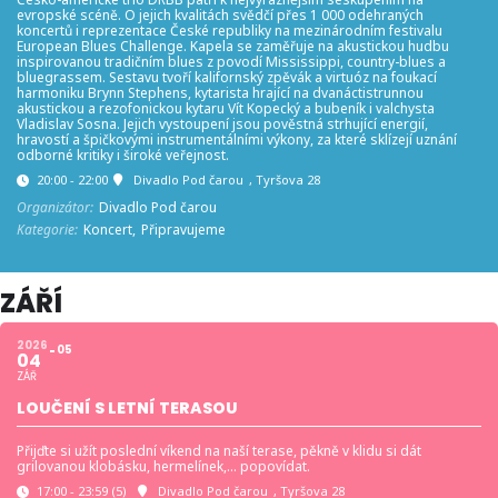
evropské scéně. O jejich kvalitách svědčí přes 1 000 odehraných
koncertů i reprezentace České republiky na mezinárodním festivalu
European Blues Challenge. Kapela se zaměřuje na akustickou hudbu
inspirovanou tradičním blues z povodí Mississippi, country-blues a
bluegrassem. Sestavu tvoří kalifornský zpěvák a virtuóz na foukací
harmoniku Brynn Stephens, kytarista hrající na dvanáctistrunnou
akustickou a rezofonickou kytaru Vít Kopecký a bubeník i valchysta
Vladislav Sosna. Jejich vystoupení jsou pověstná strhující energií,
hravostí a špičkovými instrumentálními výkony, za které sklízejí uznání
odborné kritiky i široké veřejnost.
20:00 - 22:00
Divadlo Pod čarou
, Tyršova 28
Organizátor:
Divadlo Pod čarou
Kategorie:
Koncert,
Připravujeme
ZÁŘÍ
2026
05
04
ZÁŘ
LOUČENÍ S LETNÍ TERASOU
Přijďte si užít poslední víkend na naší terase, pěkně v klidu si dát
grilovanou klobásku, hermelínek,… popovídat.
17:00 - 23:59
(5)
Divadlo Pod čarou
, Tyršova 28