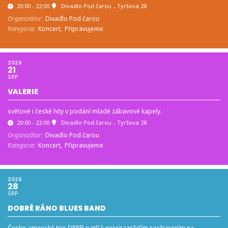
20:00 - 22:00
Divadlo Pod čarou
, Tyršova 28
Organizátor:
Divadlo Pod čarou
Kategorie:
Koncert,
Připravujeme
2026
21
SRP
VALERIE
světové i české hity v podání mladé zábavové kapely.
20:00 - 22:00
Divadlo Pod čarou
, Tyršova 28
Organizátor:
Divadlo Pod čarou
Kategorie:
Koncert,
Připravujeme
2026
28
SRP
DOBRÉ RÁNO BLUES BAND
Česko-americké trio DRBB patří k nejvýraznějším seskupením na