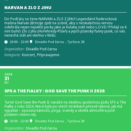
NARVAN A ZLO Z JIHU
Do Podčáry se žene NARVAN a ZLO Z JIHU! Legendární funkrocková
mašina Narvan (Brno)je zpět na scéně, aby s neskutečnou vervou
odehrála nejen největší pecky jako je Kulatej svět nebo L.O.V.E.! Přidají se k
nim buřiči Zlo z jihu (Hořehredy-Plzeň) a jejich jižanský funny punk, co vás
nenechá stát ani vteřinu v klidu.
20:00 - 22:00
Divadlo Pod čarou
, Tyršova 28
Organizátor:
Divadlo Pod čarou
Kategorie:
Koncert,
Připravujeme
2026
31
ŘÍJ
SPS A THE FIALKY : GOD SAVE THE PUNK II 2026
Turné God Save the Punk II. naváže na skvělou společnou jízdu SPS a The
Fialky z roku 2024, která byla po všech stránkách přesně taková, jak má
vypadat – spousta kámošů, poga, srandy a skvělá atmosféra pod
pódiem i mimo něj.
20:00 - 22:00
Divadlo Pod čarou
, Tyršova 28
Organizátor:
Divadlo Pod čarou