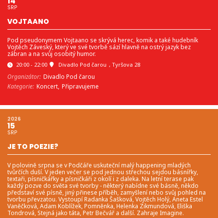
14
SRP
VOJTAANO
Pod pseudonymem Vojtaano se skrývá herec, komik a také hudebník
Vojtěch Záveský, který ve své tvorbě sází hlavně na ostrý jazyk bez
zábran a na svůj osobitý humor.
20:00 - 22:00
Divadlo Pod čarou
, Tyršova 28
Organizátor:
Divadlo Pod čarou
Kategorie:
Koncert,
Připravujeme
2026
15
SRP
JE TO POEZIE?
V polovině srpna se v Podčáře uskuteční malý happening mladých
tvůrčích duší. V jeden večer se pod jednou střechou sejdou básnířky,
textaři, písničkářky a písničkáři z okolí i z daleka. Na letní terase pak
každý pozve do světa své tvorby - některý nabídne své básně, někdo
představí své písně, jiný přinese příběh, zamyšlení nebo svůj pohled na
tvorbu převzatou. Vystoupí Radanka Šašková, Vojtěch Holý, Aneta Estel
Vaněčková, Adam Koblížek, Pomněnka, Helenka Zikmundová, Eliška
Tondrová, Stejná jako táta, Petr Bečvář a další. Zahraje Imagine.