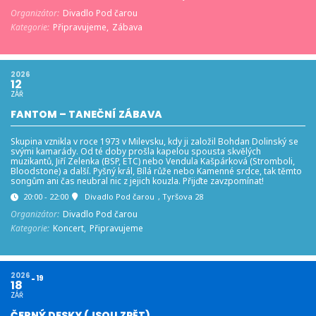
Organizátor:
Divadlo Pod čarou
Kategorie:
Připravujeme,
Zábava
2026
12
ZÁŘ
FANTOM – TANEČNÍ ZÁBAVA
Skupina vznikla v roce 1973 v Milevsku, kdy ji založil Bohdan Dolinský se
svými kamarády. Od té doby prošla kapelou spousta skvělých
muzikantů, Jiří Zelenka (BSP, ETC) nebo Vendula Kašpárková (Stromboli,
Bloodstone) a další. Pyšný král, Bílá růže nebo Kamenné srdce, tak těmto
songům ani čas neubral nic z jejich kouzla. Přijďte zavzpomínat!
20:00 - 22:00
Divadlo Pod čarou
, Tyršova 28
Organizátor:
Divadlo Pod čarou
Kategorie:
Koncert,
Připravujeme
2026
19
18
ZÁŘ
ČERNÝ DESKY (JSOU ZPĚT)