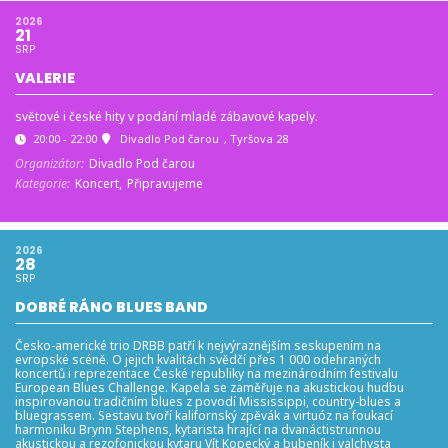
2026
21
SRP
VALERIE
světové i české hity v podání mladé zábavové kapely.
20:00 - 22:00
Divadlo Pod čarou
, Tyršova 28
Organizátor:
Divadlo Pod čarou
Kategorie:
Koncert,
Připravujeme
2026
28
SRP
DOBRÉ RÁNO BLUES BAND
Česko-americké trio DRBB patří k nejvýraznějším seskupením na
evropské scéně. O jejich kvalitách svědčí přes 1 000 odehraných
koncertů i reprezentace České republiky na mezinárodním festivalu
European Blues Challenge. Kapela se zaměřuje na akustickou hudbu
inspirovanou tradičním blues z povodí Mississippi, country-blues a
bluegrassem. Sestavu tvoří kalifornský zpěvák a virtuóz na foukací
harmoniku Brynn Stephens, kytarista hrající na dvanáctistrunnou
akustickou a rezofonickou kytaru Vít Kopecký a bubeník i valchysta