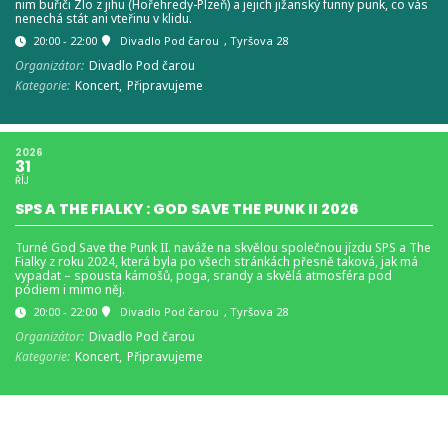
nim buřiči Zlo z jihu (Hořehredy-Plzeň) a jejich jižanský funny punk, co vás
nenechá stát ani vteřinu v klidu.
20:00 - 22:00
Divadlo Pod čarou
, Tyršova 28
Organizátor:
Divadlo Pod čarou
Kategorie:
Koncert,
Připravujeme
2026
31
ŘÍJ
SPS A THE FIALKY : GOD SAVE THE PUNK II 2026
Turné God Save the Punk II. naváže na skvělou společnou jízdu SPS a The
Fialky z roku 2024, která byla po všech stránkách přesně taková, jak má
vypadat – spousta kámošů, poga, srandy a skvělá atmosféra pod
pódiem i mimo něj.
20:00 - 22:00
Divadlo Pod čarou
, Tyršova 28
Organizátor:
Divadlo Pod čarou
Kategorie:
Koncert,
Připravujeme