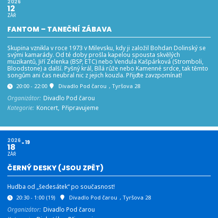
2026
12
ZÁŘ
FANTOM – TANEČNÍ ZÁBAVA
Skupina vznikla v roce 1973 v Milevsku, kdy ji založil Bohdan Dolinský se
svými kamarády. Od té doby prošla kapelou spousta skvělých
muzikantů, Jiří Zelenka (BSP, ETC) nebo Vendula Kašpárková (Stromboli,
Bloodstone) a další. Pyšný král, Bílá růže nebo Kamenné srdce, tak těmto
songům ani čas neubral nic z jejich kouzla. Přijďte zavzpomínat!
20:00 - 22:00
Divadlo Pod čarou
, Tyršova 28
Organizátor:
Divadlo Pod čarou
Kategorie:
Koncert,
Připravujeme
2026
19
18
ZÁŘ
ČERNÝ DESKY (JSOU ZPĚT)
Hudba od „šedesátek“ po současnost!
20:30 - 1:00
(19)
Divadlo Pod čarou
, Tyršova 28
Organizátor:
Divadlo Pod čarou