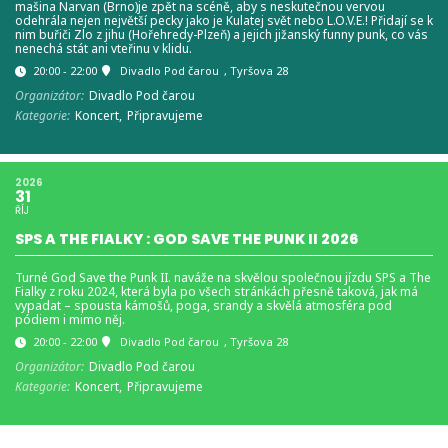
mašina Narvan (Brno)je zpět na scéně, aby s neskutečnou vervou
odehrála nejen největší pecky jako je Kulatej svět nebo L.O.V.E.! Přidají se k
nim buřiči Zlo z jihu (Hořehredy-Plzeň) a jejich jižanský funny punk, co vás
nenechá stát ani vteřinu v klidu.
20:00 - 22:00
Divadlo Pod čarou
, Tyršova 28
Organizátor:
Divadlo Pod čarou
Kategorie:
Koncert,
Připravujeme
2026
31
ŘÍJ
SPS A THE FIALKY : GOD SAVE THE PUNK II 2026
Turné God Save the Punk II. naváže na skvělou společnou jízdu SPS a The
Fialky z roku 2024, která byla po všech stránkách přesně taková, jak má
vypadat – spousta kámošů, poga, srandy a skvělá atmosféra pod
pódiem i mimo něj.
20:00 - 22:00
Divadlo Pod čarou
, Tyršova 28
Organizátor:
Divadlo Pod čarou
Kategorie:
Koncert,
Připravujeme