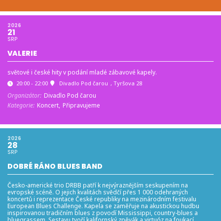
2026
21
SRP
VALERIE
světové i české hity v podání mladé zábavové kapely.
20:00 - 22:00
Divadlo Pod čarou
, Tyršova 28
Organizátor:
Divadlo Pod čarou
Kategorie:
Koncert,
Připravujeme
2026
28
SRP
DOBRÉ RÁNO BLUES BAND
Česko-americké trio DRBB patří k nejvýraznějším seskupením na
evropské scéně. O jejich kvalitách svědčí přes 1 000 odehraných
koncertů i reprezentace České republiky na mezinárodním festivalu
European Blues Challenge. Kapela se zaměřuje na akustickou hudbu
inspirovanou tradičním blues z povodí Mississippi, country-blues a
bluegrassem. Sestavu tvoří kalifornský zpěvák a virtuóz na foukací