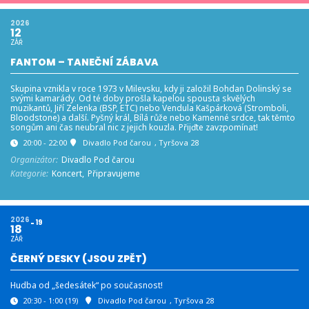
2026
12
ZÁŘ
FANTOM – TANEČNÍ ZÁBAVA
Skupina vznikla v roce 1973 v Milevsku, kdy ji založil Bohdan Dolinský se
svými kamarády. Od té doby prošla kapelou spousta skvělých
muzikantů, Jiří Zelenka (BSP, ETC) nebo Vendula Kašpárková (Stromboli,
Bloodstone) a další. Pyšný král, Bílá růže nebo Kamenné srdce, tak těmto
songům ani čas neubral nic z jejich kouzla. Přijďte zavzpomínat!
20:00 - 22:00
Divadlo Pod čarou
, Tyršova 28
Organizátor:
Divadlo Pod čarou
Kategorie:
Koncert,
Připravujeme
2026
19
18
ZÁŘ
ČERNÝ DESKY (JSOU ZPĚT)
Hudba od „šedesátek“ po současnost!
20:30 - 1:00
(19)
Divadlo Pod čarou
, Tyršova 28