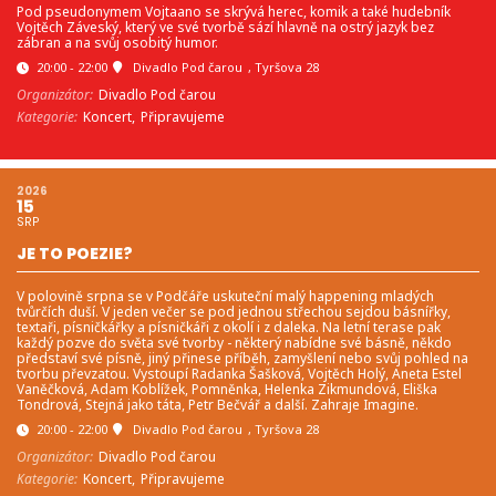
Pod pseudonymem Vojtaano se skrývá herec, komik a také hudebník
Vojtěch Záveský, který ve své tvorbě sází hlavně na ostrý jazyk bez
zábran a na svůj osobitý humor.
20:00 - 22:00
Divadlo Pod čarou
, Tyršova 28
Organizátor:
Divadlo Pod čarou
Kategorie:
Koncert,
Připravujeme
2026
15
SRP
JE TO POEZIE?
V polovině srpna se v Podčáře uskuteční malý happening mladých
tvůrčích duší. V jeden večer se pod jednou střechou sejdou básnířky,
textaři, písničkářky a písničkáři z okolí i z daleka. Na letní terase pak
každý pozve do světa své tvorby - některý nabídne své básně, někdo
představí své písně, jiný přinese příběh, zamyšlení nebo svůj pohled na
tvorbu převzatou. Vystoupí Radanka Šašková, Vojtěch Holý, Aneta Estel
Vaněčková, Adam Koblížek, Pomněnka, Helenka Zikmundová, Eliška
Tondrová, Stejná jako táta, Petr Bečvář a další. Zahraje Imagine.
20:00 - 22:00
Divadlo Pod čarou
, Tyršova 28
Organizátor:
Divadlo Pod čarou
Kategorie:
Koncert,
Připravujeme