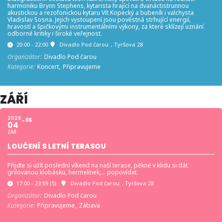
harmoniku Brynn Stephens, kytarista hrající na dvanáctistrunnou
akustickou a rezofonickou kytaru Vít Kopecký a bubeník i valchysta
Vladislav Sosna. Jejich vystoupení jsou pověstná strhující energií,
hravostí a špičkovými instrumentálními výkony, za které sklízejí uznání
odborné kritiky i široké veřejnost.
20:00 - 22:00
Divadlo Pod čarou
, Tyršova 28
Organizátor:
Divadlo Pod čarou
Kategorie:
Koncert,
Připravujeme
ZÁŘÍ
2026
05
04
ZÁŘ
LOUČENÍ S LETNÍ TERASOU
Přijďte si užít poslední víkend na naší terase, pěkně v klidu si dát
grilovanou klobásku, hermelínek,… popovídat.
17:00 - 23:59
(5)
Divadlo Pod čarou
, Tyršova 28
Organizátor:
Divadlo Pod čarou
Kategorie:
Připravujeme,
Zábava