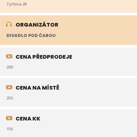
Tyršova 28
ORGANIZÁTOR
DIVADLO POD ČAROU
CENA PŘEDPRODEJE
200
CENA NA MÍSTĚ
250
CENA KK
150