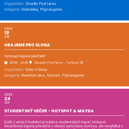
Organizátor:
Divadlo Pod čarou
Kategorie:
Diskotéka,
Připravujeme
2026
19
ZÁŘ
HRAJEME PRO SLONA
Vystoupí kapela Jakofakt?
20:00 - 22:00
Divadlo Pod čarou
, Tyršova 28
Organizátor:
Dům U Slona
Kategorie:
Benefiční akce,
Koncert,
Připravujeme
2026
24
ZÁŘ
STUDENTSKÝ VEČER - HOTSPOT & MAYDA
Další z večerů hudební produkce studentských kapel. Hotspot -
šestičlenná kapela převážně s vlastní autorskou tvorbou, ale nevyhýbá s