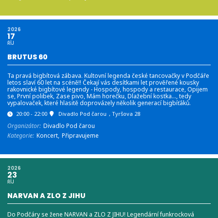
2026
17
ŘÍJ
BRUTUS 60
Ta pravá bigbítová zábava. Kultovní legenda české tancovačky v Podčáře
letos slaví 60 let na scéně!! Čekají vás desítkami let prověřené kousky
rakovnické bigbítové legendy - Hospody, hospody a restaurace, Opijem
se, První polibek, Zase pivo, Mám horečku, Dlažební kostka…, tedy
vypalovaček, které hlasitě doprovázely několik generací bigbíťáků.
20:00 - 22:00
Divadlo Pod čarou
, Tyršova 28
Organizátor:
Divadlo Pod čarou
Kategorie:
Koncert,
Připravujeme
2026
23
ŘÍJ
NARVAN A ZLO Z JIHU
Do Podčáry se žene NARVAN a ZLO Z JIHU! Legendární funkrocková