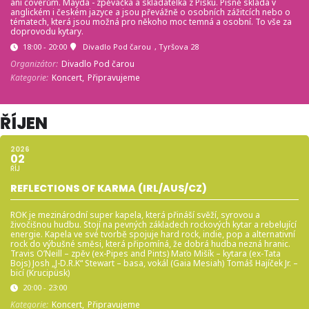
ani coverům. Mayda - zpěvačka a skladatelka z Písku. Písně skládá v
anglickém i českém jazyce a jsou převážně o osobních zážitcích nebo o
tématech, která jsou možná pro někoho moc temná a osobní. To vše za
doprovodu kytary.
18:00 - 20:00
Divadlo Pod čarou
, Tyršova 28
Organizátor:
Divadlo Pod čarou
Kategorie:
Koncert,
Připravujeme
ŘÍJEN
2026
02
ŘÍJ
REFLECTIONS OF KARMA (IRL/AUS/CZ)
ROK je mezinárodní super kapela, která přináší svěží, syrovou a
živočišnou hudbu. Stojí na pevných základech rockových kytar a rebelující
energie. Kapela ve své tvorbě spojuje hard rock, indie, pop a alternativní
rock do výbušné směsi, která připomíná, že dobrá hudba nezná hranic.
Travis O’Neill – zpěv (ex-Pipes and Pints) Maťo Mišík – kytara (ex-Tata
Bojs) Josh „J-D.R.K“ Stewart – basa, vokál (Gaia Mesiah) Tomáš Hajíček Jr. –
bicí (Krucipüsk)
20:00 - 23:00
Kategorie:
Koncert,
Připravujeme