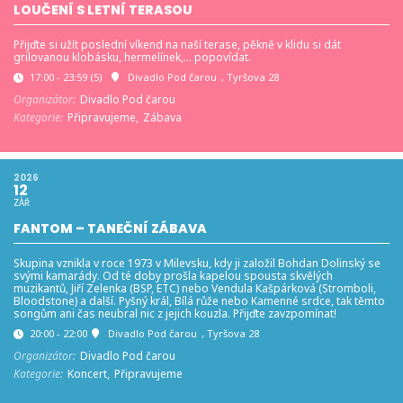
LOUČENÍ S LETNÍ TERASOU
Přijďte si užít poslední víkend na naší terase, pěkně v klidu si dát
grilovanou klobásku, hermelínek,… popovídat.
17:00 - 23:59
(5)
Divadlo Pod čarou
, Tyršova 28
Organizátor:
Divadlo Pod čarou
Kategorie:
Připravujeme,
Zábava
2026
12
ZÁŘ
FANTOM – TANEČNÍ ZÁBAVA
Skupina vznikla v roce 1973 v Milevsku, kdy ji založil Bohdan Dolinský se
svými kamarády. Od té doby prošla kapelou spousta skvělých
muzikantů, Jiří Zelenka (BSP, ETC) nebo Vendula Kašpárková (Stromboli,
Bloodstone) a další. Pyšný král, Bílá růže nebo Kamenné srdce, tak těmto
songům ani čas neubral nic z jejich kouzla. Přijďte zavzpomínat!
20:00 - 22:00
Divadlo Pod čarou
, Tyršova 28
Organizátor:
Divadlo Pod čarou
Kategorie:
Koncert,
Připravujeme