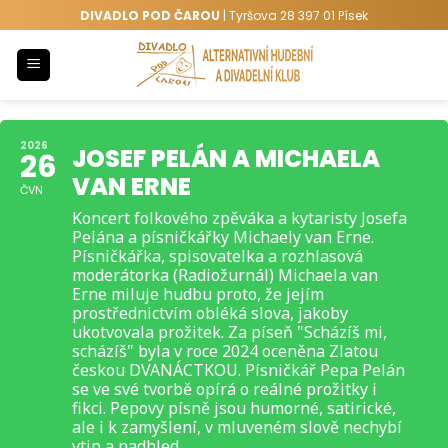
Přeskočit
DIVADLO POD ČAROU
| Tyršova 28 397 01 Písek
na
obsah
2026
JOSEF PELÁN A MICHAELA
26
VAN ERNE
ČVN
Koncert folkového zpěváka a kytaristy Josefa
Pelána a písničkářky Michaely van Erne.
Písničkářka, spisovatelka a rozhlasová
moderátorka (Radiožurnál) Michaela van
Erne miluje hudbu proto, že jejím
prostřednictvím obléká slova, jakoby
ukotvovala prožitek. Za píseň "Scházíš mi,
scházíš" byla v roce 2024 oceněna Zlatou
českou DVANÁCTKOU. Písničkář Pepa Pelán
se ve své tvorbě opírá o reálné prožitky i
fikci. Pepovy písně jsou humorné, satirické,
ale i k zamyšlení, v mluveném slově nechybí
vtip a nadhled.