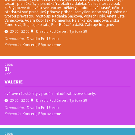
textaři, písničkářky a písničkáři z okolí i z daleka. Na letní terase pak
každý pozve do světa své tvorby - některý nabídne své básně, někdo
představí své písně, jiný přinese příběh, zamyšlení nebo svůj pohled na
tvorbu převzatou. Vystoupí Radanka Šašková, Vojtěch Holý, Aneta Estel
Vaněčková, Adam Koblížek, Pomněnka, Helenka Zikmundová, Eliška
Tondrová, Stejná jako táta, Petr Bečvář a další. Zahraje Imagine.
20:00 - 22:00
Divadlo Pod čarou
, Tyršova 28
Organizátor:
Divadlo Pod čarou
Kategorie:
Koncert,
Připravujeme
2026
21
SRP
VALERIE
světové i české hity v podání mladé zábavové kapely.
20:00 - 22:00
Divadlo Pod čarou
, Tyršova 28
Organizátor:
Divadlo Pod čarou
Kategorie:
Koncert,
Připravujeme
2026