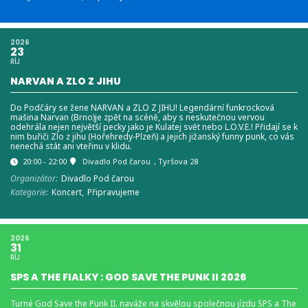
2026
23
ŘÍJ
NARVAN A ZLO Z JIHU
Do Podčáry se žene NARVAN a ZLO Z JIHU! Legendární funkrocková
mašina Narvan (Brno)je zpět na scéně, aby s neskutečnou vervou
odehrála nejen největší pecky jako je Kulatej svět nebo L.O.V.E.! Přidají se k
nim buřiči Zlo z jihu (Hořehredy-Plzeň) a jejich jižanský funny punk, co vás
nenechá stát ani vteřinu v klidu.
20:00 - 22:00
Divadlo Pod čarou
, Tyršova 28
Organizátor:
Divadlo Pod čarou
Kategorie:
Koncert,
Připravujeme
2026
31
ŘÍJ
SPS A THE FIALKY : GOD SAVE THE PUNK II 2026
Turné God Save the Punk II. naváže na skvělou společnou jízdu SPS a The