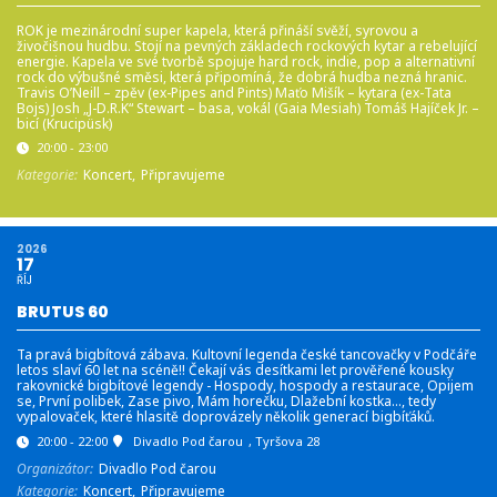
ROK je mezinárodní super kapela, která přináší svěží, syrovou a
živočišnou hudbu. Stojí na pevných základech rockových kytar a rebelující
energie. Kapela ve své tvorbě spojuje hard rock, indie, pop a alternativní
rock do výbušné směsi, která připomíná, že dobrá hudba nezná hranic.
Travis O’Neill – zpěv (ex-Pipes and Pints) Maťo Mišík – kytara (ex-Tata
Bojs) Josh „J-D.R.K“ Stewart – basa, vokál (Gaia Mesiah) Tomáš Hajíček Jr. –
bicí (Krucipüsk)
20:00 - 23:00
Kategorie:
Koncert,
Připravujeme
2026
17
ŘÍJ
BRUTUS 60
Ta pravá bigbítová zábava. Kultovní legenda české tancovačky v Podčáře
letos slaví 60 let na scéně!! Čekají vás desítkami let prověřené kousky
rakovnické bigbítové legendy - Hospody, hospody a restaurace, Opijem
se, První polibek, Zase pivo, Mám horečku, Dlažební kostka…, tedy
vypalovaček, které hlasitě doprovázely několik generací bigbíťáků.
20:00 - 22:00
Divadlo Pod čarou
, Tyršova 28
Organizátor:
Divadlo Pod čarou
Kategorie:
Koncert,
Připravujeme