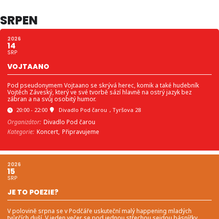
SRPEN
2026
14
SRP
VOJTAANO
Pod pseudonymem Vojtaano se skrývá herec, komik a také hudebník
Vojtěch Záveský, který ve své tvorbě sází hlavně na ostrý jazyk bez
zábran a na svůj osobitý humor.
20:00 - 22:00
Divadlo Pod čarou
, Tyršova 28
Organizátor:
Divadlo Pod čarou
Kategorie:
Koncert,
Připravujeme
2026
15
SRP
JE TO POEZIE?
V polovině srpna se v Podčáře uskuteční malý happening mladých
tvůrčích duší. V jeden večer se pod jednou střechou sejdou básnířky,