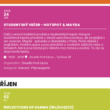
2026
24
ZÁŘ
STUDENTSKÝ VEČER - HOTSPOT & MAYDA
Další z večerů hudební produkce studentských kapel. Hotspot -
šestičlenná kapela převážně s vlastní autorskou tvorbou, ale nevyhýbá s
ani coverům. Mayda - zpěvačka a skladatelka z Písku. Písně skládá v
anglickém i českém jazyce a jsou převážně o osobních zážitcích nebo o
tématech, která jsou možná pro někoho moc temná a osobní. To vše za
doprovodu kytary.
18:00 - 20:00
Divadlo Pod čarou
, Tyršova 28
Organizátor:
Divadlo Pod čarou
Kategorie:
Koncert,
Připravujeme
ŘÍJEN
2026
02
ŘÍJ
REFLECTIONS OF KARMA (IRL/AUS/CZ)