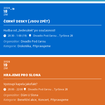
2026
19
18
ZÁŘ
ČERNÝ DESKY (JSOU ZPĚT)
Hudba od „šedesátek“ po současnost!
20:30 - 1:00
(19)
Divadlo Pod čarou
, Tyršova 28
Organizátor:
Divadlo Pod čarou
Kategorie:
Diskotéka,
Připravujeme
2026
19
ZÁŘ
HRAJEME PRO SLONA
Vystoupí kapela Jakofakt?
20:00 - 22:00
Divadlo Pod čarou
, Tyršova 28
Organizátor:
Dům U Slona
Kategorie:
Benefiční akce,
Koncert,
Připravujeme