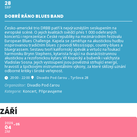
28
SRP
DOBRÉ RÁNO BLUES BAND
Česko-americké trio DRBB patří k nejvýraznějším seskupením na
evropské scéně. O jejich kvalitách svědčí přes 1 000 odehraných
koncertů i reprezentace České republiky na mezinárodním festivalu
European Blues Challenge. Kapela se zaměřuje na akustickou hudbu
inspirovanou tradičním blues z povodí Mississippi, country-blues a
bluegrassem. Sestavu tvoří kalifornský zpěvák a virtuóz na foukací
harmoniku Brynn Stephens, kytarista hrající na dvanáctistrunnou
akustickou a rezofonickou kytaru Vít Kopecký a bubeník i valchysta
Vladislav Sosna. Jejich vystoupení jsou pověstná strhující energií,
hravostí a špičkovými instrumentálními výkony, za které sklízejí uznání
odborné kritiky i široké veřejnost.
20:00 - 22:00
Divadlo Pod čarou
, Tyršova 28
Organizátor:
Divadlo Pod čarou
Kategorie:
Koncert,
Připravujeme
ZÁŘÍ
2026
05
04
ZÁŘ