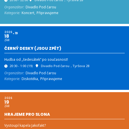
Organizátor:
Divadlo Pod čarou
Kategorie:
Koncert,
Připravujeme
2026
19
18
ZÁŘ
ČERNÝ DESKY (JSOU ZPĚT)
Hudba od „šedesátek“ po současnost!
20:30 - 1:00
(19)
Divadlo Pod čarou
, Tyršova 28
Organizátor:
Divadlo Pod čarou
Kategorie:
Diskotéka,
Připravujeme
2026
19
ZÁŘ
HRAJEME PRO SLONA
Vystoupí kapela Jakofakt?