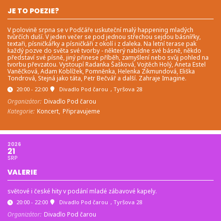
JE TO POEZIE?
V polovině srpna se v Podčáře uskuteční malý happening mladých
tvůrčích duší. V jeden večer se pod jednou střechou sejdou básnířky,
textaři, písničkářky a písničkáři z okolí i z daleka. Na letní terase pak
každý pozve do světa své tvorby - některý nabídne své básně, někdo
představí své písně, jiný přinese příběh, zamyšlení nebo svůj pohled na
tvorbu převzatou. Vystoupí Radanka Šašková, Vojtěch Holý, Aneta Estel
Vaněčková, Adam Koblížek, Pomněnka, Helenka Zikmundová, Eliška
Tondrová, Stejná jako táta, Petr Bečvář a další. Zahraje Imagine.
20:00 - 22:00
Divadlo Pod čarou
, Tyršova 28
Organizátor:
Divadlo Pod čarou
Kategorie:
Koncert,
Připravujeme
2026
21
SRP
VALERIE
světové i české hity v podání mladé zábavové kapely.
20:00 - 22:00
Divadlo Pod čarou
, Tyršova 28
Organizátor:
Divadlo Pod čarou