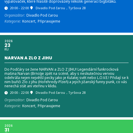
vypalovaček, které hlasitě doprovázely několik generací bigbíťáků.
20:00 - 22:00
Divadlo Pod čarou
, Tyršova 28
Organizátor:
Divadlo Pod čarou
Kategorie:
Koncert,
Připravujeme
2026
23
ŘÍJ
NARVAN A ZLO Z JIHU
Do Podčáry se žene NARVAN a ZLO Z JIHU! Legendární funkrocková
mašina Narvan (Brno)je zpět na scéně, aby s neskutečnou vervou
odehrála nejen největší pecky jako je Kulatej svět nebo L.O.V.E.! Přidají se k
nim buřiči Zlo z jihu (Hořehredy-Plzeň) a jejich jižanský funny punk, co vás
nenechá stát ani vteřinu v klidu.
20:00 - 22:00
Divadlo Pod čarou
, Tyršova 28
Organizátor:
Divadlo Pod čarou
Kategorie:
Koncert,
Připravujeme
2026
31