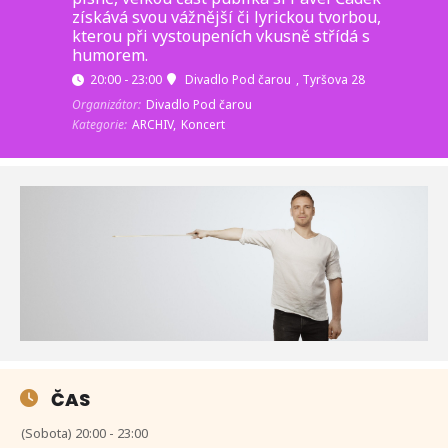
získává svou vážnější či lyrickou tvorbou,
kterou při vystoupeních vkusně střídá s
humorem.
20:00 - 23:00
Divadlo Pod čarou
, Tyršova 28
Organizátor:
Divadlo Pod čarou
Kategorie:
ARCHIV,
Koncert
ČAS
(Sobota) 20:00 - 23:00