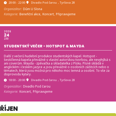
20:00 - 22:00
Divadlo Pod čarou
, Tyršova 28
Organizátor:
Dům U Slona
Kategorie:
Benefiční akce,
Koncert,
Připravujeme
2026
24
ZÁŘ
STUDENTSKÝ VEČER - HOTSPOT & MAYDA
Další z večerů hudební produkce studentských kapel. Hotspot -
šestičlenná kapela převážně s vlastní autorskou tvorbou, ale nevyhýbá s
ani coverům. Mayda - zpěvačka a skladatelka z Písku. Písně skládá v
anglickém i českém jazyce a jsou převážně o osobních zážitcích nebo o
tématech, která jsou možná pro někoho moc temná a osobní. To vše za
doprovodu kytary.
18:00 - 20:00
Divadlo Pod čarou
, Tyršova 28
Organizátor:
Divadlo Pod čarou
Kategorie:
Koncert,
Připravujeme
ŘÍJEN