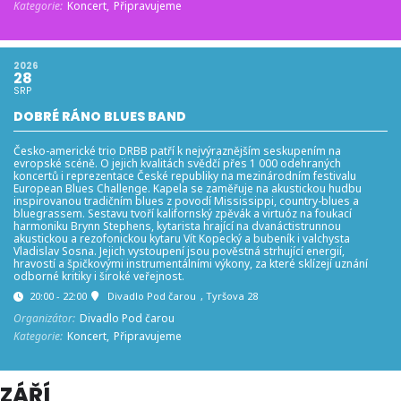
Kategorie:
Koncert,
Připravujeme
2026
28
SRP
DOBRÉ RÁNO BLUES BAND
Česko-americké trio DRBB patří k nejvýraznějším seskupením na
evropské scéně. O jejich kvalitách svědčí přes 1 000 odehraných
koncertů i reprezentace České republiky na mezinárodním festivalu
European Blues Challenge. Kapela se zaměřuje na akustickou hudbu
inspirovanou tradičním blues z povodí Mississippi, country-blues a
bluegrassem. Sestavu tvoří kalifornský zpěvák a virtuóz na foukací
harmoniku Brynn Stephens, kytarista hrající na dvanáctistrunnou
akustickou a rezofonickou kytaru Vít Kopecký a bubeník i valchysta
Vladislav Sosna. Jejich vystoupení jsou pověstná strhující energií,
hravostí a špičkovými instrumentálními výkony, za které sklízejí uznání
odborné kritiky i široké veřejnost.
20:00 - 22:00
Divadlo Pod čarou
, Tyršova 28
Organizátor:
Divadlo Pod čarou
Kategorie:
Koncert,
Připravujeme
ZÁŘÍ