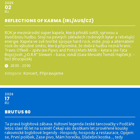
2026
02
ŘÍJ
REFLECTIONS OF KARMA (IRL/AUS/CZ)
ROK je mezinárodní super kapela, která přináší svěží, syrovou a
živočišnou hudbu. Stojí na pevných základech rockových kytar a rebelující
energie. Kapela ve své tvorbě spojuje hard rock, indie, pop a alternativní
rock do výbušné směsi, která připomíná, že dobrá hudba nezná hranic.
Travis O’Neill – zpěv (ex-Pipes and Pints) Maťo Mišík – kytara (ex-Tata
Bojs) Josh „J-D.R.K“ Stewart – basa, vokál (Gaia Mesiah) Tomáš Hajíček Jr. –
bicí (Krucipüsk)
20:00 - 23:00
Kategorie:
Koncert,
Připravujeme
2026
17
ŘÍJ
BRUTUS 60
Ta pravá bigbítová zábava. Kultovní legenda české tancovačky v Podčáře
letos slaví 60 let na scéně!! Čekají vás desítkami let prověřené kousky
rakovnické bigbítové legendy - Hospody, hospody a restaurace, Opijem
se, První polibek, Zase pivo, Mám horečku, Dlažební kostka…, tedy