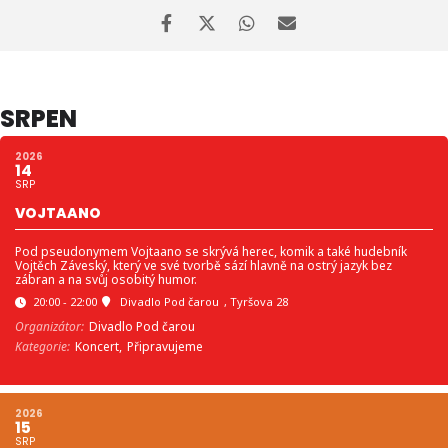
SRPEN
2026
14
SRP
VOJTAANO
Pod pseudonymem Vojtaano se skrývá herec, komik a také hudebník
Vojtěch Záveský, který ve své tvorbě sází hlavně na ostrý jazyk bez
zábran a na svůj osobitý humor.
20:00 - 22:00
Divadlo Pod čarou
, Tyršova 28
Organizátor:
Divadlo Pod čarou
Kategorie:
Koncert,
Připravujeme
2026
15
SRP