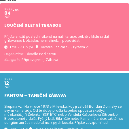
2026
05
04
ZÁŘ
LOUČENÍ S LETNÍ TERASOU
Přijďte si užít poslední víkend na naší terase, pěkně v klidu si dát
grilovanou klobásku, hermelínek,… popovídat.
17:00 - 23:59
(5)
Divadlo Pod čarou
, Tyršova 28
Organizátor:
Divadlo Pod čarou
Kategorie:
Připravujeme,
Zábava
2026
12
ZÁŘ
FANTOM – TANEČNÍ ZÁBAVA
Skupina vznikla v roce 1973 v Milevsku, kdy ji založil Bohdan Dolinský se
svými kamarády. Od té doby prošla kapelou spousta skvělých
muzikantů, Jiří Zelenka (BSP, ETC) nebo Vendula Kašpárková (Stromboli,
Bloodstone) a další. Pyšný král, Bílá růže nebo Kamenné srdce, tak těmto
songům ani čas neubral nic z jejich kouzla. Přijďte zavzpomínat!
20:00 - 22:00
Divadlo Pod čarou
, Tyršova 28