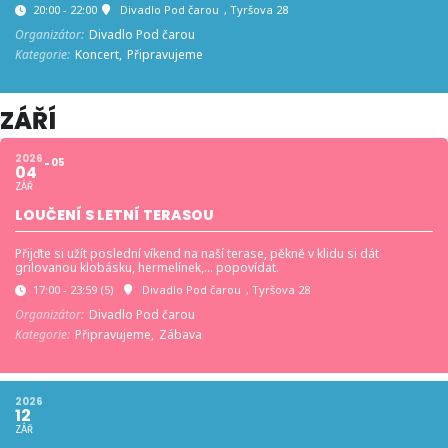
20:00 - 22:00
Divadlo Pod čarou
, Tyršova 28
Organizátor:
Divadlo Pod čarou
Kategorie:
Koncert,
Připravujeme
ZÁŘÍ
2026
05
04
ZÁŘ
LOUČENÍ S LETNÍ TERASOU
Přijďte si užít poslední víkend na naší terase, pěkně v klidu si dát
grilovanou klobásku, hermelínek,… popovídat.
17:00 - 23:59
(5)
Divadlo Pod čarou
, Tyršova 28
Organizátor:
Divadlo Pod čarou
Kategorie:
Připravujeme,
Zábava
2026
12
ZÁŘ