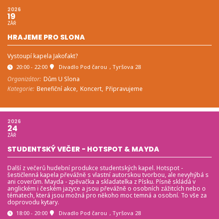
2026
19
ZÁŘ
HRAJEME PRO SLONA
Vystoupí kapela Jakofakt?
20:00 - 22:00
Divadlo Pod čarou
, Tyršova 28
Organizátor:
Dům U Slona
Kategorie:
Benefiční akce,
Koncert,
Připravujeme
2026
24
ZÁŘ
STUDENTSKÝ VEČER - HOTSPOT & MAYDA
Další z večerů hudební produkce studentských kapel. Hotspot -
šestičlenná kapela převážně s vlastní autorskou tvorbou, ale nevyhýbá s
ani coverům. Mayda - zpěvačka a skladatelka z Písku. Písně skládá v
anglickém i českém jazyce a jsou převážně o osobních zážitcích nebo o
tématech, která jsou možná pro někoho moc temná a osobní. To vše za
doprovodu kytary.
18:00 - 20:00
Divadlo Pod čarou
, Tyršova 28