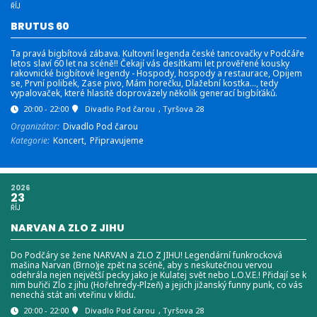
ŘÍJ
BRUTUS 60
Ta pravá bigbítová zábava. Kultovní legenda české tancovačky v Podčáře
letos slaví 60 let na scéně!! Čekají vás desítkami let prověřené kousky
rakovnické bigbítové legendy - Hospody, hospody a restaurace, Opijem
se, První polibek, Zase pivo, Mám horečku, Dlažební kostka…, tedy
vypalovaček, které hlasitě doprovázely několik generací bigbíťáků.
20:00 - 22:00
Divadlo Pod čarou
, Tyršova 28
Organizátor:
Divadlo Pod čarou
Kategorie:
Koncert,
Připravujeme
2026
23
ŘÍJ
NARVAN A ZLO Z JIHU
Do Podčáry se žene NARVAN a ZLO Z JIHU! Legendární funkrocková
mašina Narvan (Brno)je zpět na scéně, aby s neskutečnou vervou
odehrála nejen největší pecky jako je Kulatej svět nebo L.O.V.E.! Přidají se k
nim buřiči Zlo z jihu (Hořehredy-Plzeň) a jejich jižanský funny punk, co vás
nenechá stát ani vteřinu v klidu.
20:00 - 22:00
Divadlo Pod čarou
, Tyršova 28