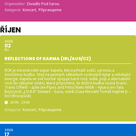
Organizátor:
Divadlo Pod čarou
Kategorie:
Koncert,
Připravujeme
ŘÍJEN
2026
02
ŘÍJ
REFLECTIONS OF KARMA (IRL/AUS/CZ)
ROK je mezinárodní super kapela, která přináší svěží, syrovou a
živočišnou hudbu. Stojí na pevných základech rockových kytar a rebelující
energie. Kapela ve své tvorbě spojuje hard rock, indie, pop a alternativní
rock do výbušné směsi, která připomíná, že dobrá hudba nezná hranic.
Travis O’Neill – zpěv (ex-Pipes and Pints) Maťo Mišík – kytara (ex-Tata
Bojs) Josh „J-D.R.K“ Stewart – basa, vokál (Gaia Mesiah) Tomáš Hajíček Jr. –
bicí (Krucipüsk)
20:00 - 23:00
Kategorie:
Koncert,
Připravujeme
2026
17