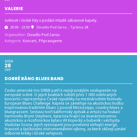
VALERIE
světové i české hity v podání mladé zábavové kapely.
20:00 - 22:00
Divadlo Pod čarou
, Tyršova 28
Organizátor:
Divadlo Pod čarou
Kategorie:
Koncert,
Připravujeme
2026
28
SRP
DOBRÉ RÁNO BLUES BAND
Česko-americké trio DRBB patří k nejvýraznějším seskupením na
evropské scéně. O jejich kvalitách svědčí přes 1 000 odehraných
koncertů i reprezentace České republiky na mezinárodním festivalu
European Blues Challenge. Kapela se zaměřuje na akustickou hudbu
inspirovanou tradičním blues z povodí Mississippi, country-blues a
bluegrassem. Sestavu tvoří kalifornský zpěvák a virtuóz na foukací
harmoniku Brynn Stephens, kytarista hrající na dvanáctistrunnou
akustickou a rezofonickou kytaru Vít Kopecký a bubeník i valchysta
Vladislav Sosna. Jejich vystoupení jsou pověstná strhující energií,
hravostí a špičkovými instrumentálními výkony, za které sklízejí uznání
odborné kritiky i široké veřejnost.