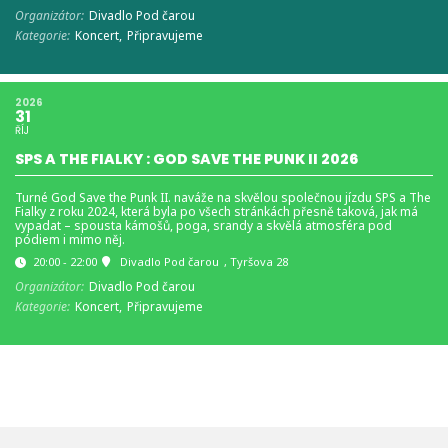
Organizátor:
Divadlo Pod čarou
Kategorie:
Koncert,
Připravujeme
2026
31
ŘÍJ
SPS A THE FIALKY : GOD SAVE THE PUNK II 2026
Turné God Save the Punk II. naváže na skvělou společnou jízdu SPS a The
Fialky z roku 2024, která byla po všech stránkách přesně taková, jak má
vypadat – spousta kámošů, poga, srandy a skvělá atmosféra pod
pódiem i mimo něj.
20:00 - 22:00
Divadlo Pod čarou
, Tyršova 28
Organizátor:
Divadlo Pod čarou
Kategorie:
Koncert,
Připravujeme