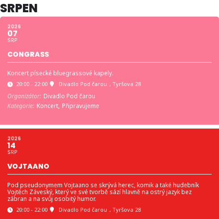
SRPEN
2026
07
SRP
CONGRASS
Koncert písecké bluegrassové kapely.
20:00 - 22:00
Divadlo Pod čarou
, Tyršova 28
Organizátor:
Divadlo Pod čarou
Kategorie:
Koncert,
Připravujeme
2026
14
SRP
VOJTAANO
Pod pseudonymem Vojtaano se skrývá herec, komik a také hudebník
Vojtěch Záveský, který ve své tvorbě sází hlavně na ostrý jazyk bez
zábran a na svůj osobitý humor.
20:00 - 22:00
Divadlo Pod čarou
, Tyršova 28