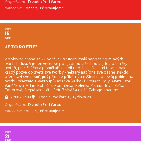
Organizátor:
Divadlo Pod čarou
Kategorie:
Koncert,
Připravujeme
2026
15
SRP
JE TO POEZIE?
V polovině srpna se v Podčáře uskuteční malý happening mladých
tvůrčích duší. V jeden večer se pod jednou střechou sejdou básnířky,
textaři, písničkářky a písničkáři z okolí i z daleka. Na letní terase pak
každý pozve do světa své tvorby - některý nabídne své básně, někdo
představí své písně, jiný přinese příběh, zamyšlení nebo svůj pohled na
tvorbu převzatou. Vystoupí Radanka Šašková, Vojtěch Holý, Aneta Estel
Vaněčková, Adam Koblížek, Pomněnka, Helenka Zikmundová, Eliška
Tondrová, Stejná jako táta, Petr Bečvář a další. Zahraje Imagine.
20:00 - 22:00
Divadlo Pod čarou
, Tyršova 28
Organizátor:
Divadlo Pod čarou
Kategorie:
Koncert,
Připravujeme
2026
21
SRP