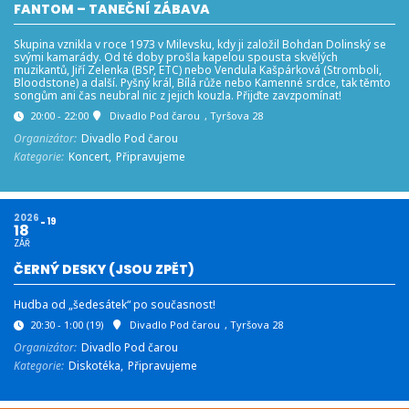
FANTOM – TANEČNÍ ZÁBAVA
Skupina vznikla v roce 1973 v Milevsku, kdy ji založil Bohdan Dolinský se
svými kamarády. Od té doby prošla kapelou spousta skvělých
muzikantů, Jiří Zelenka (BSP, ETC) nebo Vendula Kašpárková (Stromboli,
Bloodstone) a další. Pyšný král, Bílá růže nebo Kamenné srdce, tak těmto
songům ani čas neubral nic z jejich kouzla. Přijďte zavzpomínat!
20:00 - 22:00
Divadlo Pod čarou
, Tyršova 28
Organizátor:
Divadlo Pod čarou
Kategorie:
Koncert,
Připravujeme
2026
19
18
ZÁŘ
ČERNÝ DESKY (JSOU ZPĚT)
Hudba od „šedesátek“ po současnost!
20:30 - 1:00
(19)
Divadlo Pod čarou
, Tyršova 28
Organizátor:
Divadlo Pod čarou
Kategorie:
Diskotéka,
Připravujeme