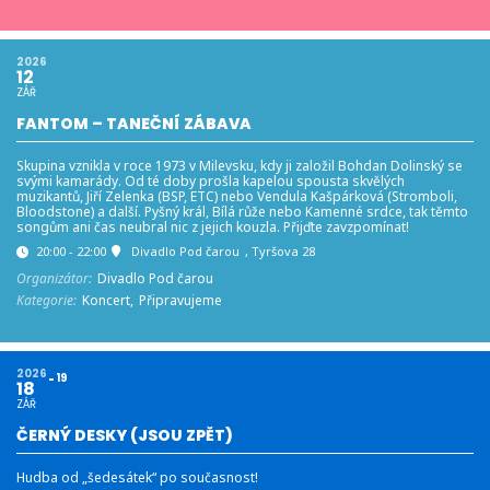
2026
12
ZÁŘ
FANTOM – TANEČNÍ ZÁBAVA
Skupina vznikla v roce 1973 v Milevsku, kdy ji založil Bohdan Dolinský se
svými kamarády. Od té doby prošla kapelou spousta skvělých
muzikantů, Jiří Zelenka (BSP, ETC) nebo Vendula Kašpárková (Stromboli,
Bloodstone) a další. Pyšný král, Bílá růže nebo Kamenné srdce, tak těmto
songům ani čas neubral nic z jejich kouzla. Přijďte zavzpomínat!
20:00 - 22:00
Divadlo Pod čarou
, Tyršova 28
Organizátor:
Divadlo Pod čarou
Kategorie:
Koncert,
Připravujeme
2026
19
18
ZÁŘ
ČERNÝ DESKY (JSOU ZPĚT)
Hudba od „šedesátek“ po současnost!