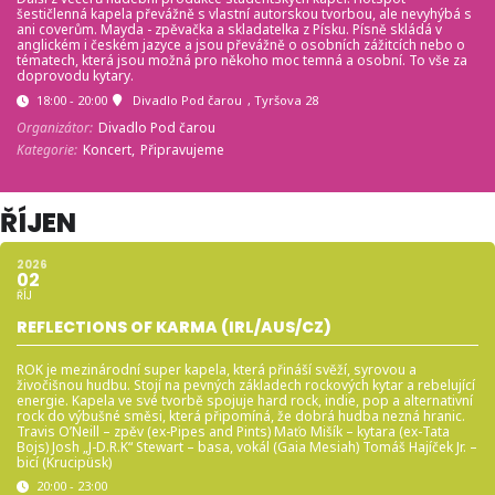
šestičlenná kapela převážně s vlastní autorskou tvorbou, ale nevyhýbá s
ani coverům. Mayda - zpěvačka a skladatelka z Písku. Písně skládá v
anglickém i českém jazyce a jsou převážně o osobních zážitcích nebo o
tématech, která jsou možná pro někoho moc temná a osobní. To vše za
doprovodu kytary.
18:00 - 20:00
Divadlo Pod čarou
, Tyršova 28
Organizátor:
Divadlo Pod čarou
Kategorie:
Koncert,
Připravujeme
ŘÍJEN
2026
02
ŘÍJ
REFLECTIONS OF KARMA (IRL/AUS/CZ)
ROK je mezinárodní super kapela, která přináší svěží, syrovou a
živočišnou hudbu. Stojí na pevných základech rockových kytar a rebelující
energie. Kapela ve své tvorbě spojuje hard rock, indie, pop a alternativní
rock do výbušné směsi, která připomíná, že dobrá hudba nezná hranic.
Travis O’Neill – zpěv (ex-Pipes and Pints) Maťo Mišík – kytara (ex-Tata
Bojs) Josh „J-D.R.K“ Stewart – basa, vokál (Gaia Mesiah) Tomáš Hajíček Jr. –
bicí (Krucipüsk)
20:00 - 23:00