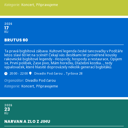
Kategorie:
Koncert,
Připravujeme
2026
17
ŘÍJ
BRUTUS 60
Ta pravá bigbítová zábava. Kultovní legenda české tancovačky v Podčáře
letos slaví 60 let na scéně!! Čekají vás desítkami let prověřené kousky
rakovnické bigbítové legendy - Hospody, hospody a restaurace, Opijem
se, První polibek, Zase pivo, Mám horečku, Dlažební kostka…, tedy
vypalovaček, které hlasitě doprovázely několik generací bigbíťáků.
20:00 - 22:00
Divadlo Pod čarou
, Tyršova 28
Organizátor:
Divadlo Pod čarou
Kategorie:
Koncert,
Připravujeme
2026
23
ŘÍJ
NARVAN A ZLO Z JIHU