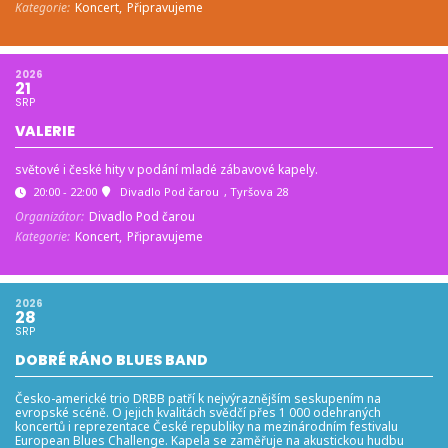
Kategorie:
Koncert,
Připravujeme
2026
21
SRP
VALERIE
světové i české hity v podání mladé zábavové kapely.
20:00 - 22:00
Divadlo Pod čarou
, Tyršova 28
Organizátor:
Divadlo Pod čarou
Kategorie:
Koncert,
Připravujeme
2026
28
SRP
DOBRÉ RÁNO BLUES BAND
Česko-americké trio DRBB patří k nejvýraznějším seskupením na
evropské scéně. O jejich kvalitách svědčí přes 1 000 odehraných
koncertů i reprezentace České republiky na mezinárodním festivalu
European Blues Challenge. Kapela se zaměřuje na akustickou hudbu