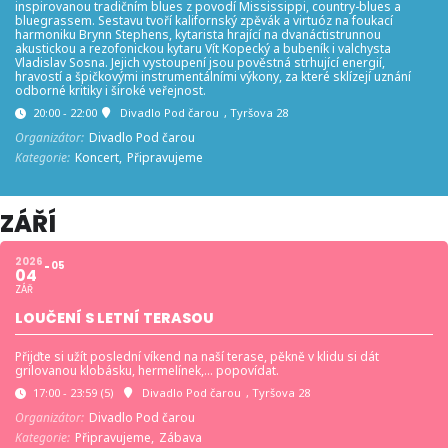
inspirovanou tradičním blues z povodí Mississippi, country-blues a
bluegrassem. Sestavu tvoří kalifornský zpěvák a virtuóz na foukací
harmoniku Brynn Stephens, kytarista hrající na dvanáctistrunnou
akustickou a rezofonickou kytaru Vít Kopecký a bubeník i valchysta
Vladislav Sosna. Jejich vystoupení jsou pověstná strhující energií,
hravostí a špičkovými instrumentálními výkony, za které sklízejí uznání
odborné kritiky i široké veřejnost.
20:00 - 22:00
Divadlo Pod čarou
, Tyršova 28
Organizátor:
Divadlo Pod čarou
Kategorie:
Koncert,
Připravujeme
ZÁŘÍ
2026
05
04
ZÁŘ
LOUČENÍ S LETNÍ TERASOU
Přijďte si užít poslední víkend na naší terase, pěkně v klidu si dát
grilovanou klobásku, hermelínek,… popovídat.
17:00 - 23:59
(5)
Divadlo Pod čarou
, Tyršova 28
Organizátor:
Divadlo Pod čarou
Kategorie:
Připravujeme,
Zábava