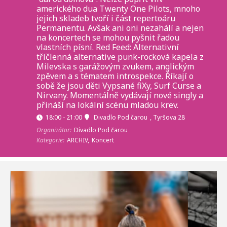
amerického dua Twenty One Pilots, mnoho
jejich skladeb tvoří i část repertoáru
Permanentu. Avšak ani oni nezahálí a nejen
na koncertech se mohou pyšnit řadou
vlastních písní. Red Feed: Alternativní
tříčlenná alternative punk-rocková kapela z
Milevska s garážovým zvukem, anglickým
zpěvem a s tématem introspekce. Říkají o
sobě že jsou děti Vypsané fiXy, Surf Curse a
Nirvany. Momentálně vydávají nové singly a
přináší na lokální scénu mladou krev.
18:00 - 21:00
Divadlo Pod čarou
, Tyršova 28
Organizátor:
Divadlo Pod čarou
Kategorie:
ARCHIV,
Koncert