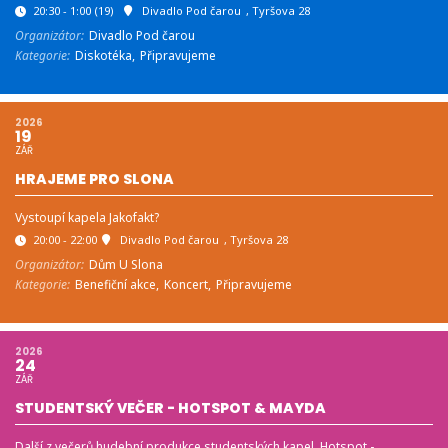
20:30 - 1:00
(19)
Divadlo Pod čarou
, Tyršova 28
Organizátor:
Divadlo Pod čarou
Kategorie:
Diskotéka,
Připravujeme
2026
19
ZÁŘ
HRAJEME PRO SLONA
Vystoupí kapela Jakofakt?
20:00 - 22:00
Divadlo Pod čarou
, Tyršova 28
Organizátor:
Dům U Slona
Kategorie:
Benefiční akce,
Koncert,
Připravujeme
2026
24
ZÁŘ
STUDENTSKÝ VEČER - HOTSPOT & MAYDA
Další z večerů hudební produkce studentských kapel. Hotspot -