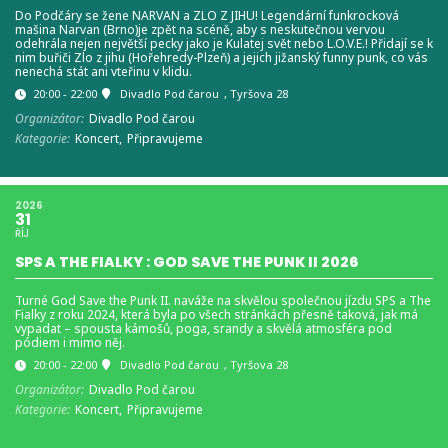
Do Podčáry se žene NARVAN a ZLO Z JIHU! Legendární funkrocková
mašina Narvan (Brno)je zpět na scéně, aby s neskutečnou vervou
odehrála nejen největší pecky jako je Kulatej svět nebo L.O.V.E.! Přidají se k
nim buřiči Zlo z jihu (Hořehredy-Plzeň) a jejich jižanský funny punk, co vás
nenechá stát ani vteřinu v klidu.
20:00 - 22:00
Divadlo Pod čarou
, Tyršova 28
Organizátor:
Divadlo Pod čarou
Kategorie:
Koncert,
Připravujeme
2026
31
ŘÍJ
SPS A THE FIALKY : GOD SAVE THE PUNK II 2026
Turné God Save the Punk II. naváže na skvělou společnou jízdu SPS a The
Fialky z roku 2024, která byla po všech stránkách přesně taková, jak má
vypadat – spousta kámošů, poga, srandy a skvělá atmosféra pod
pódiem i mimo něj.
20:00 - 22:00
Divadlo Pod čarou
, Tyršova 28
Organizátor:
Divadlo Pod čarou
Kategorie:
Koncert,
Připravujeme