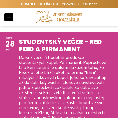
Přeskočit
DIVADLO POD ČAROU
| Tyršova 28 397 01 Písek
na
obsah
2026
STUDENTSKÝ VEČER - RED
28
FEED A PERMANENT
KVĚ
Další z večerů hudební produkce
studentských kapel. Permanent: Poprockové
trio Permanent je dalším důkazem toho, že
Písek a jeho bližší okolí je přímo “líhní”
mladých šikovných kapel. Jeho kořeny sahají
až do dob, kdy všichni členové navštěvovali
jednu z píseckých základek. Za dobu své
existence si kluci zvládli utvořit solidní a
stálou fanouškovskou základnu a nejčastěji
je můžete zahlédnout a zaslechnout ve své
domovině, na svém kontě však již mají
koncert v Plzni, Milevsku a dalších městech
“dál od domova”. Nelze popřít vliv