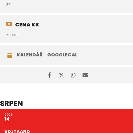
80
CENA KK
zdarma
KALENDÁŘ
GOOGLECAL
SRPEN
2026
14
SRP
VOJTAANO