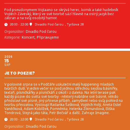
Pod pseudonymem Vojtaano se skrývá herec, komik a také hudebník
Vojtěch Záveský, který ve své tvorbě sází hlavně na ostrý jazyk bez
zábran a na svůj osobitý humor.
20:00 - 22:00
Divadlo Pod čarou
, Tyršova 28
Organizátor:
Divadlo Pod čarou
Kategorie:
Koncert,
Připravujeme
2026
15
SRP
JE TO POEZIE?
V polovině srpna se v Podčáře uskuteční malý happening mladých
tvůrčích duší. V jeden večer se pod jednou střechou sejdou básnířky,
textaři, písničkářky a písničkáři z okolí i z daleka. Na letní terase pak
každý pozve do světa své tvorby - některý nabídne své básně, někdo
představí své písně, jiný přinese příběh, zamyšlení nebo svůj pohled na
tvorbu převzatou. Vystoupí Radanka Šašková, Vojtěch Holý, Aneta Estel
Vaněčková, Adam Koblížek, Pomněnka, Helenka Zikmundová, Eliška
Tondrová, Stejná jako táta, Petr Bečvář a další. Zahraje Imagine.
20:00 - 22:00
Divadlo Pod čarou
, Tyršova 28
Organizátor:
Divadlo Pod čarou